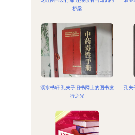
龙红图书发行部 连接读者与知识的
农业
桥梁
溪水书轩 孔夫子旧书网上的图书发
孔夫
行之光