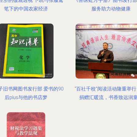
经济的微观透视 卜凯与张履鸾
《兽医处方手册》图书发行部
笔下的中国农家经济
服务助力动物健康
子旧书网图书发行部 爱书的90
“百社千校”阅读活动隆重举行
后plus与他的书店梦
捐赠汇暖流，书香致远润