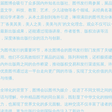
本届图博会吸引了众多国内外知名出版社、图书发行商参展，展
涵盖文学、科技、教育、艺术、少儿读物等各个领域。从经典名
到前沿学术著作，从本土原创到海外引进，琳琅满目的图书充分
现了“各美其美，美人之美，美美与共”的文化理念。观众不仅可以
睹最新出版成果，还能通过现场讲座、作者签售、版权洽谈等活
动，深度体验出版行业的活力与创新。
作为图书发行的重要环节，本次图博会的图书发行部门发挥了关
作用。他们不仅高效组织了展品的运输、陈列和销售，还积极搭
国内外出版商之间的合作桥梁，推动版权交易和发行渠道拓展。
多优质图书通过这一平台走向更广阔的市场，实现了文化价值的
享与传播。
在全球化的背景下，图博会以图书为媒介，促进了不同文明之间
对话与理解。中外精品图书的同台展示，既彰显了中华文化的独
魅力，也展现了世界文化的多元面貌。这种交流不仅丰富了读者
阅读选择，更为出版行业的国际合作注入了新动力。