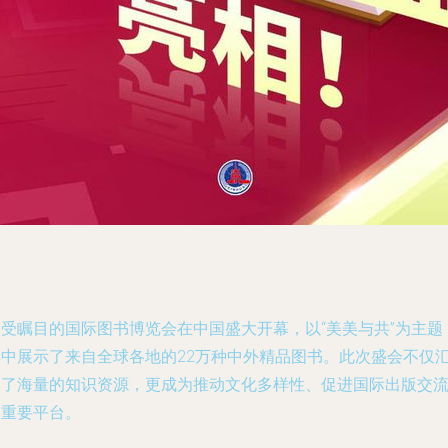
备受瞩目的国际图书博览会在中国盛大开幕，以“美美与共”为主题
集中展示了来自全球各地的22万种中外精品图书。此次盛会不仅
聚了海量的知识资源，更成为推动文化多样性、促进国际出版交
的重要平台。