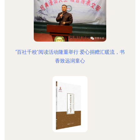
“百社千校”阅读活动隆重举行 爱心捐赠汇暖流，书
香致远润童心