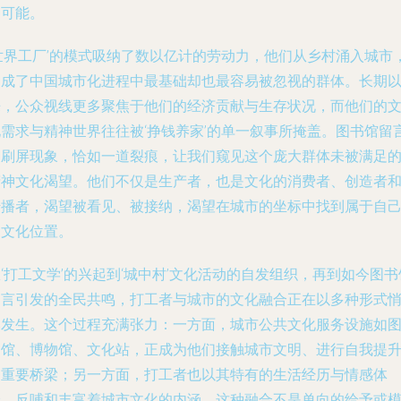
种可能。
‘世界工厂’的模式吸纳了数以亿计的劳动力，他们从乡村涌入城市
构成了中国城市化进程中最基础却也最容易被忽视的群体。长期
来，公众视线更多聚焦于他们的经济贡献与生存状况，而他们的
化需求与精神世界往往被‘挣钱养家’的单一叙事所掩盖。图书馆留
的刷屏现象，恰如一道裂痕，让我们窥见这个庞大群体未被满足
精神文化渴望。他们不仅是生产者，也是文化的消费者、创造者
传播者，渴望被看见、被接纳，渴望在城市的坐标中找到属于自
的文化位置。
‘打工文学’的兴起到‘城中村’文化活动的自发组织，再到如今图书
留言引发的全民共鸣，打工者与城市的文化融合正在以多种形式
然发生。这个过程充满张力：一方面，城市公共文化服务设施如
书馆、博物馆、文化站，正成为他们接触城市文明、进行自我提
的重要桥梁；另一方面，打工者也以其特有的生活经历与情感体
验，反哺和丰富着城市文化的内涵。这种融合不是单向的给予或