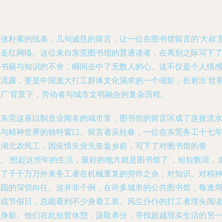
一张朴素的纸条，几句诚恳的留言，让一位在图书馆留言的‘大叔’
外走红网络。这位来自东莞图书馆的普通读者，在离别之际写下
对书籍与知识的不舍，瞬间击中了无数人的心。这不仅是个人情
的流露，更是中国庞大打工群体文化渴求的一个缩影，折射出‘世
工厂’背景下，劳动者与城市文明融合的复杂历程。
在东莞这座以制造业闻名的城市里，图书馆的留言区成了连接流
线与精神世界的独特窗口。留言者吴桂春，一位在东莞务工十七
的湖北农民工，因疫情失业无奈返乡前，写下了对图书馆的眷
恋。‘想起这些年的生活，最好的地方就是图书馆了’，短短数语，
出了千千万万外来务工者在机械重复的劳作之余，对知识、对精
家园的深切向往。这并非个例，在许多城市的公共图书馆，每逢
末或节假日，总能看到不少身着工装、风尘仆仆的打工者埋头阅
的身影。他们在此短暂休憩，汲取养分，寻找超越现实生活的另