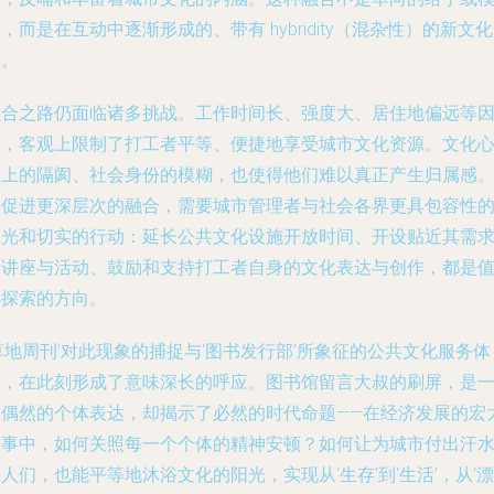
，而是在互动中逐渐形成的、带有 hybridity（混杂性）的新文
态。
融合之路仍面临诸多挑战。工作时间长、强度大、居住地偏远等
素，客观上限制了打工者平等、便捷地享受城市文化资源。文化
理上的隔阂、社会身份的模糊，也使得他们难以真正产生归属感
要促进更深层次的融合，需要城市管理者与社会各界更具包容性
眼光和切实的行动：延长公共文化设施开放时间、开设贴近其需
的讲座与活动、鼓励和支持打工者自身的文化表达与创作，都是
得探索的方向。
草地周刊’对此现象的捕捉与‘图书发行部’所象征的公共文化服务体
系，在此刻形成了意味深长的呼应。图书馆留言大叔的刷屏，是
次偶然的个体表达，却揭示了必然的时代命题——在经济发展的宏
叙事中，如何关照每一个个体的精神安顿？如何让为城市付出汗
人们，也能平等地沐浴文化的阳光，实现从‘生存’到‘生活’，从‘漂